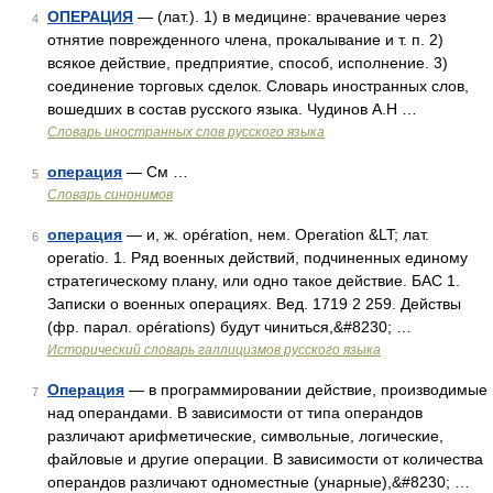
ОПЕРАЦИЯ
— (лат.). 1) в медицине: врачевание через
4
отнятие поврежденного члена, прокалывание и т. п. 2)
всякое действие, предприятие, способ, исполнение. 3)
соединение торговых сделок. Словарь иностранных слов,
вошедших в состав русского языка. Чудинов А.Н …
Словарь иностранных слов русского языка
операция
— См …
5
Словарь синонимов
операция
— и, ж. opération, нем. Operation &LT; лат.
6
operatio. 1. Ряд военных действий, подчиненных единому
стратегическому плану, или одно такое действие. БАС 1.
Записки о военных операциях. Вед. 1719 2 259. Действы
(фр. парал. opérations) будут чиниться,&#8230; …
Исторический словарь галлицизмов русского языка
Операция
— в программировании действие, производимые
7
над операндами. В зависимости от типа операндов
различают арифметические, символьные, логические,
файловые и другие операции. В зависимости от количества
операндов различают одноместные (унарные),&#8230; …