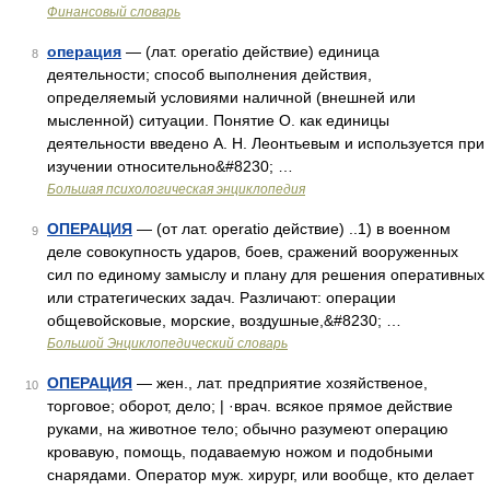
Финансовый словарь
операция
— (лат. operatio действие) единица
8
деятельности; способ выполнения действия,
определяемый условиями наличной (внешней или
мысленной) ситуации. Понятие О. как единицы
деятельности введено А. Н. Леонтьевым и используется при
изучении относительно&#8230; …
Большая психологическая энциклопедия
ОПЕРАЦИЯ
— (от лат. operatio действие) ..1) в военном
9
деле совокупность ударов, боев, сражений вооруженных
сил по единому замыслу и плану для решения оперативных
или стратегических задач. Различают: операции
общевойсковые, морские, воздушные,&#8230; …
Большой Энциклопедический словарь
ОПЕРАЦИЯ
— жен., лат. предприятие хозяйственое,
10
торговое; оборот, дело; | ·врач. всякое прямое действие
руками, на животное тело; обычно разумеют операцию
кровавую, помощь, подаваемую ножом и подобными
снарядами. Оператор муж. хирург, или вообще, кто делает