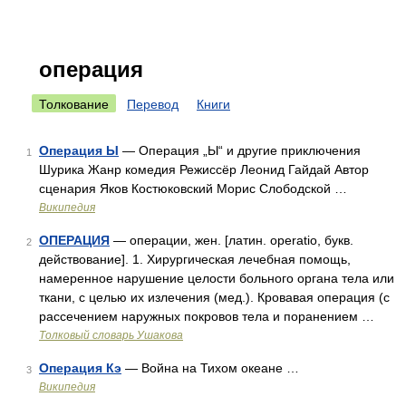
операция
Толкование
Перевод
Книги
Операция Ы
— Операция „Ы“ и другие приключения
1
Шурика Жанр комедия Режиссёр Леонид Гайдай Автор
сценария Яков Костюковский Морис Слободской …
Википедия
ОПЕРАЦИЯ
— операции, жен. [латин. operatio, букв.
2
действование]. 1. Хирургическая лечебная помощь,
намеренное нарушение целости больного органа тела или
ткани, с целью их излечения (мед.). Кровавая операция (с
рассечением наружных покровов тела и поранением …
Толковый словарь Ушакова
Операция Кэ
— Война на Тихом океане …
3
Википедия